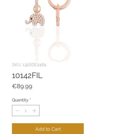
SKU: 132SDE2484
10142FIL
Price
€89.99
Quantity
*
Add to Cart